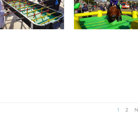
1
2
N