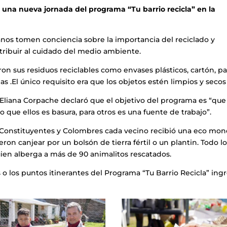
 una nueva jornada del programa “Tu barrio recicla” en la
anos tomen conciencia sobre la importancia del reciclado y
ntribuir al cuidado del medio ambiente.
ron sus residuos reciclables como envases plásticos, cartón, pa
llas .El único requisito era que los objetos estén limpios y secos
Eliana Corpache declaró que el objetivo del programa es “que 
 que ellos es basura, para otros es una fuente de trabajo”.
les Constituyentes y Colombres cada vecino recibió una eco mo
ron canjear por un bolsón de tierra fértil o un plantin. Todo l
quien alberga a más de 90 animalitos rescatados.
 o los puntos itinerantes del Programa “Tu Barrio Recicla” ing