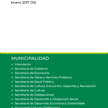
enero 2017
(10)
MUNICIPALIDAD
Intendente
Secretaría de Gobierno
Secretaría de Economía
Secretaría de Obras y Servicios Públicos
Secretaría de Salud Pública
Secretaría de Cultura, Educación, Deportes y Recreación
Secretaría de Cultura
Secretaría de Delegaciones
Secretaría de Desarrollo e Integración Social
Secretaría de Desarrollo Económico Sustentable
Honorable Concejo Deliberante