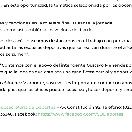
l. En esta oportunidad, la temática seleccionada por los doce
es y canciones en la muestra final. Durante la jornada
s, como así también a los vecinos del barrio.
hl destacó: “buscamos destacarnos en el trabajo con persona
mediante las escuelas deportivas que se realizan durante el año
cos se sumen”.
ó: “Contamos con el apoyo del intendente Gustavo Menéndez 
a que la idea es que esto sea una gran fiesta barrial y deportiv
ucas Sánchez Viamonte, sostuvo: “es importante contar con apo
lida para que los chicos puedan socializar, hacer deporte y ten
Subsecretaría de Deportes
– Av. Constitución 92. Teléfono: (022
035346. Facebook:
https://www.facebook.com/SDDeportes