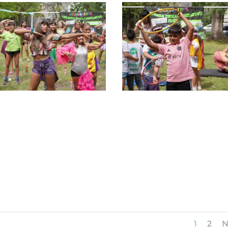
1
2
N