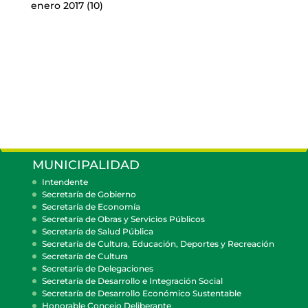
enero 2017
(10)
MUNICIPALIDAD
Intendente
Secretaría de Gobierno
Secretaría de Economía
Secretaría de Obras y Servicios Públicos
Secretaría de Salud Pública
Secretaría de Cultura, Educación, Deportes y Recreación
Secretaría de Cultura
Secretaría de Delegaciones
Secretaría de Desarrollo e Integración Social
Secretaría de Desarrollo Económico Sustentable
Honorable Concejo Deliberante