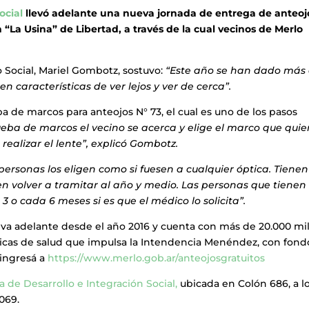
ocial
llevó adelante una nueva jornada de entrega de anteoj
n “La Usina” de Libertad, a través de la cual vecinos de Merlo
o Social, Mariel Gombotz, sostuvo:
“Este año se han dado más
nen características de ver lejos y ver de cerca”.
a de marcos para anteojos N° 73, el cual es uno de los pasos
ueba de marcos el vecino se acerca y elige el marco que quie
 realizar el lente”, explicó Gombotz.
 personas los eligen como si fuesen a cualquier óptica. Tiene
en volver a tramitar al año y medio. Las personas que tienen
 o cada 6 meses si es que el médico lo solicita”.
eva adelante desde el año 2016 y cuenta con más de 20.000 mi
ticas de salud que impulsa la Intendencia Menéndez, con fond
 ingresá a
https://www.merlo.gob.ar/anteojosgratuitos
a de Desarrollo e Integración Social,
ubicada en Colón 686, a l
5069.