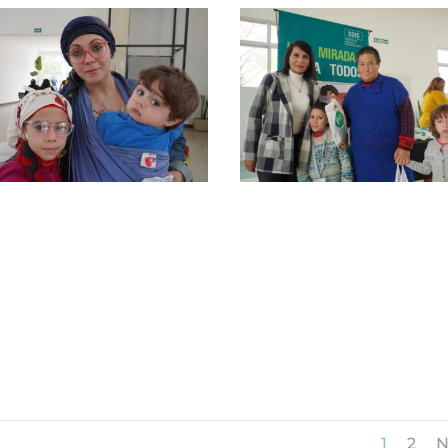
1
2
N