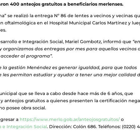
on 400 anteojos gratuitos a beneficiarios merlenses.
na” se realizó la entrega Nº 86 de lentes a vecinos y vecinas q
n oftalmológica en el Hospital Municipal Carlos Martínez y lu
es.
esarrollo e Integración Social, Mariel Gombotz, informó que
“e
 y organizamos dos entregas por mes para aquellos vecinos 
a acceder al programa”.
de la gestión Menéndez es generar igualdad, para que todos
e les permitan estudiar y ayudar a tener una mejor calidad 
nicipal que se lleva a cabo desde hace más de 6 años, que
y anteojos gratuitos a quienes presenten la certificación nega
o posee obra social.
ngresar a
https://www.merlo.gob.ar/anteojosgratuitos/
o
o e Integración Social
. Dirección: Colón 686. Teléfonos: (0220) 