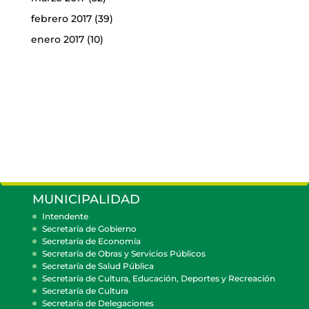
febrero 2017
(39)
enero 2017
(10)
MUNICIPALIDAD
Intendente
Secretaría de Gobierno
Secretaría de Economía
Secretaría de Obras y Servicios Públicos
Secretaría de Salud Pública
Secretaría de Cultura, Educación, Deportes y Recreación
Secretaría de Cultura
Secretaría de Delegaciones