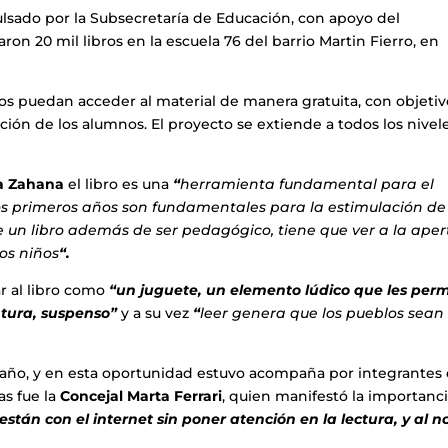
ulsado por la Subsecretaría de Educación, con apoyo del
ron 20 mil libros en la escuela 76 del barrio Martin Fierro, en
nos puedan acceder al material de manera gratuita, con objeti
ción de los alumnos. El proyecto se extiende a todos los nivel
na Zahana
el libro es una
“
herramienta fundamental para el
os primeros años son fundamentales para la estimulación de
ue un libro además de ser pedagógico, tiene que ver a la aper
los niños
“.
 al libro como
“un juguete, un elemento lúdico que les perm
tura, suspenso”
y a su vez
“
leer genera que los pueblos sea
el año, y en esta oportunidad estuvo acompaña por integrantes 
as fue la
Concejal Marta Ferrari
, quien manifestó la importanc
están con el internet sin poner atención en la lectura, y al no