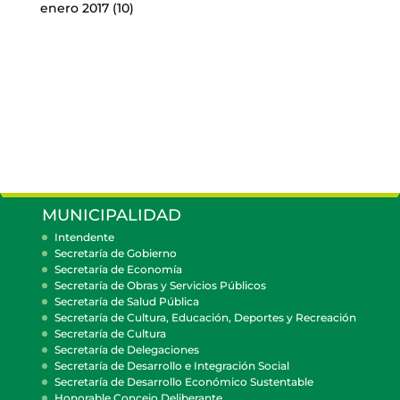
enero 2017
(10)
MUNICIPALIDAD
Intendente
Secretaría de Gobierno
Secretaría de Economía
Secretaría de Obras y Servicios Públicos
Secretaría de Salud Pública
Secretaría de Cultura, Educación, Deportes y Recreación
Secretaría de Cultura
Secretaría de Delegaciones
Secretaría de Desarrollo e Integración Social
Secretaría de Desarrollo Económico Sustentable
Honorable Concejo Deliberante