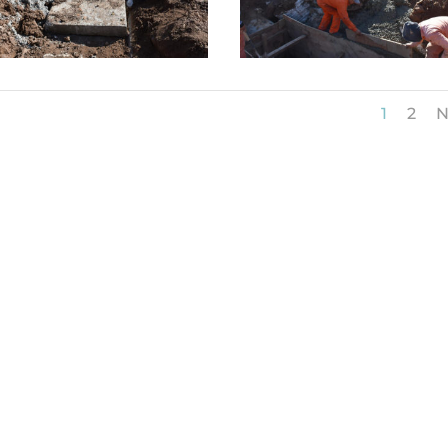
1
2
N