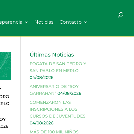
sparencia
Noticias
Contacto
Últimas Noticias
FOGATA DE SAN PEDRO Y
SAN PABLO EN MERLO
04/08/2026
ANIVERSARIO DE “SOY
s
GARRAHAN”
04/08/2026
EDRO
COMENZARON LAS
ERLO
INSCRIPCIONES A LOS
CURSOS DE JUVENTUDES
SOY
04/08/2026
2026
MÁS DE 100 MIL NIÑOS