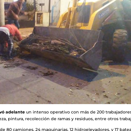
evó adelante
un intenso operativo con más de 200 trabajadore
za, pintura, recolección de ramas y residuos, entre otros traba
de 80 camiones, 24 maquinarias, 12 hidroelevadores, y 17 batea