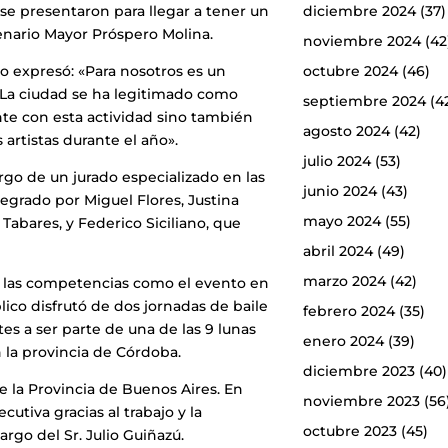
diciembre 2024
(37)
se presentaron para llegar a tener un
cenario Mayor Próspero Molina.
noviembre 2024
(42
octubre 2024
(46)
so expresó: «Para nosotros es un
 La ciudad se ha legitimado como
septiembre 2024
(4
nte con esta actividad sino también
agosto 2024
(42)
rtistas durante el año».
julio 2024
(53)
argo de un jurado especializado en las
junio 2024
(43)
egrado por Miguel Flores, Justina
mayo 2024
(55)
Tabares, y Federico Siciliano, que
abril 2024
(49)
marzo 2024
(42)
 a las competencias como el evento en
blico disfrutó de dos jornadas de baile
febrero 2024
(35)
ntes a ser parte de una de las 9 lunas
enero 2024
(39)
 la provincia de Córdoba.
diciembre 2023
(40)
de la Provincia de Buenos Aires. En
noviembre 2023
(56
utiva gracias al trabajo y la
octubre 2023
(45)
argo del Sr. Julio Guiñazú.