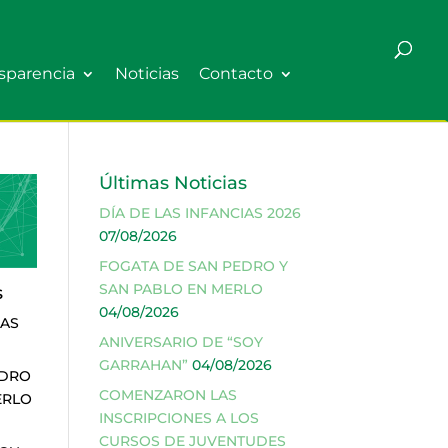
sparencia
Noticias
Contacto
Últimas Noticias
DÍA DE LAS INFANCIAS 2026
07/08/2026
FOGATA DE SAN PEDRO Y
SAN PABLO EN MERLO
s
04/08/2026
IAS
ANIVERSARIO DE “SOY
GARRAHAN”
04/08/2026
EDRO
COMENZARON LAS
ERLO
INSCRIPCIONES A LOS
CURSOS DE JUVENTUDES