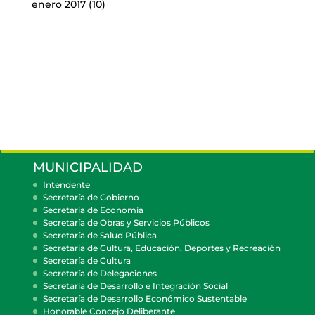
enero 2017
(10)
MUNICIPALIDAD
Intendente
Secretaría de Gobierno
Secretaría de Economía
Secretaría de Obras y Servicios Públicos
Secretaría de Salud Pública
Secretaría de Cultura, Educación, Deportes y Recreación
Secretaría de Cultura
Secretaría de Delegaciones
Secretaría de Desarrollo e Integración Social
Secretaría de Desarrollo Económico Sustentable
Honorable Concejo Deliberante