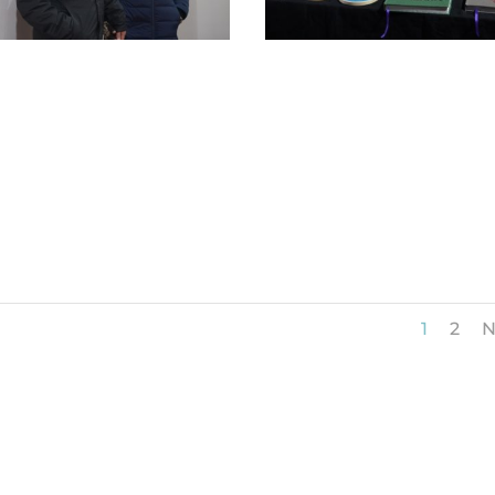
1
2
N