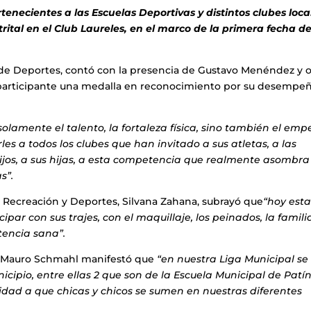
tenecientes a las Escuelas Deportivas y distintos clubes loca
trital en el Club Laureles, en el marco de la primera fecha de
 de Deportes, contó con la presencia de Gustavo Menéndez y o
da participante una medalla en reconocimiento por su desempe
solamente el talento, la fortaleza física, sino también el emp
les a todos los clubes que han invitado a sus atletas, a las
hijos, a sus hijas, a esta competencia que realmente asombra
s”.
n, Recreación y Deportes, Silvana Zahana, subrayó que
“hoy est
ipar con sus trajes, con el maquillaje, los peinados, la famili
tencia sana”.
s, Mauro Schmahl manifestó que
“en nuestra Liga Municipal se
cipio, entre ellas 2 que son de la Escuela Municipal de Patín
idad a que chicas y chicos se sumen en nuestras diferentes