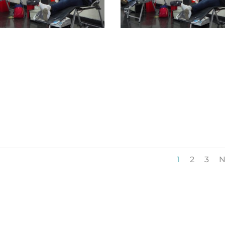
1
2
3
N