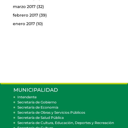
marzo 2017
(32)
febrero 2017
(39)
enero 2017
(10)
MUNICIPALIDAD
Intendente
Secretaría de Gobierno
Secretaría de Economía
Secretaría de Obras y Servicios Públicos
Secretaría de Salud Pública
Secretaría de Cultura, Educación, Deportes y Recreación
Secretaría de Cultura