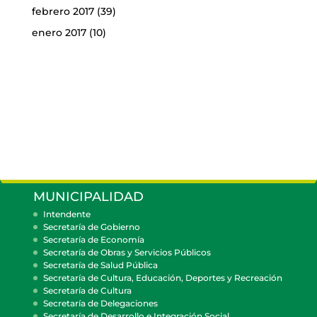
febrero 2017
(39)
enero 2017
(10)
MUNICIPALIDAD
Intendente
Secretaría de Gobierno
Secretaría de Economía
Secretaría de Obras y Servicios Públicos
Secretaría de Salud Pública
Secretaría de Cultura, Educación, Deportes y Recreación
Secretaría de Cultura
Secretaría de Delegaciones
Secretaría de Desarrollo e Integración Social