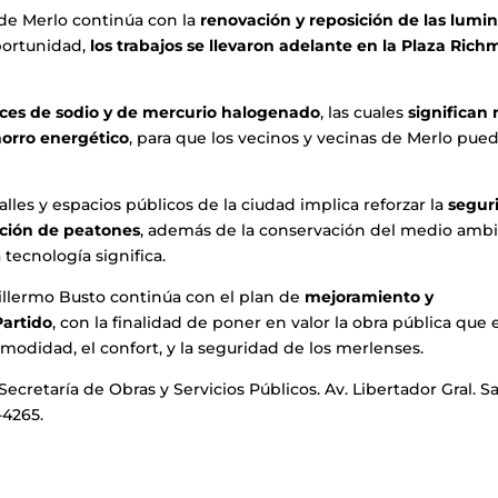
 de Merlo continúa con la
renovación y reposición de las lumin
oportunidad,
los trabajos se llevaron adelante en la Plaza Ric
uces de sodio y de mercurio halogenado
, las cuales
significan
horro energético
, para que los vecinos y vecinas de Merlo pue
lles y espacios públicos de la ciudad implica reforzar la
segur
ación de peatones
, además de la conservación del medio amb
tecnología significa.
uillermo Busto continúa con el plan de
mejoramiento y
Partido
, con la finalidad de poner en valor la obra pública que 
omodidad, el confort, y la seguridad de los merlenses.
Secretaría de Obras y Servicios Públicos. Av. Libertador Gral. S
-4265.