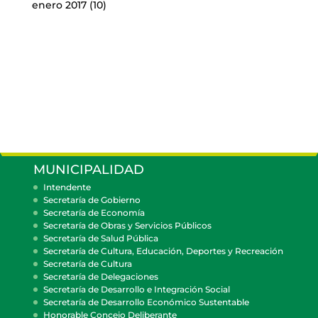
enero 2017
(10)
MUNICIPALIDAD
Intendente
Secretaría de Gobierno
Secretaría de Economía
Secretaría de Obras y Servicios Públicos
Secretaría de Salud Pública
Secretaría de Cultura, Educación, Deportes y Recreación
Secretaría de Cultura
Secretaría de Delegaciones
Secretaría de Desarrollo e Integración Social
Secretaría de Desarrollo Económico Sustentable
Honorable Concejo Deliberante