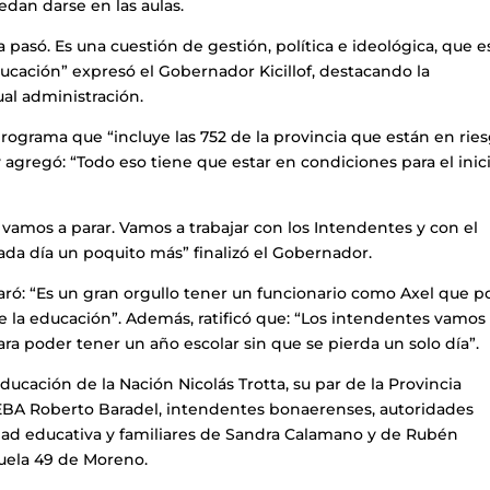
edan darse en las aulas.
 pasó. Es una cuestión de gestión, política e ideológica, que e
ucación” expresó el Gobernador Kicillof, destacando la
ual administración.
programa que “incluye las 752 de la provincia que están en rie
, y agregó: “Todo eso tiene que estar en condiciones para el inic
vamos a parar. Vamos a trabajar con los Intendentes y con el
ada día un poquito más” finalizó el Gobernador.
aró: “Es un gran orgullo tener un funcionario como Axel que 
de la educación”. Además, ratificó que: “Los intendentes vamos
ra poder tener un año escolar sin que se pierda un solo día”.
ducación de la Nación Nicolás Trotta, su par de la Provincia
UTEBA Roberto Baradel, intendentes bonaerenses, autoridades
ad educativa y familiares de Sandra Calamano y de Rubén
cuela 49 de Moreno.