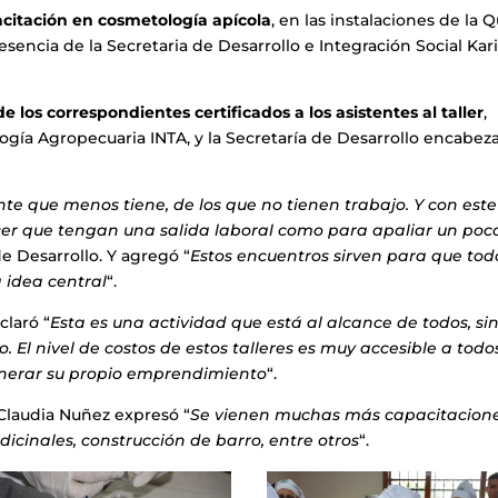
acitación en cosmetología apícola
, en las instalaciones de la 
esencia de la Secretaria de Desarrollo e Integración Social Kar
los correspondientes certificados a los asistentes al taller
,
logía Agropecuaria INTA, y la Secretaría de Desarrollo encabez
e que menos tiene, de los que no tienen trabajo. Y con este
cer que tengan una salida laboral como para apaliar un poco
de Desarrollo. Y agregó “
Estos encuentros sirven para que tod
a idea central
“.
claró “
Esta es una actividad que está al alcance de todos, si
 El nivel de costos de estos talleres es muy accesible a todos
generar su propio emprendimiento
“.
Claudia Nuñez expresó “
Se vienen muchas más capacitacione
icinales, construcción de barro, entre otros
“.