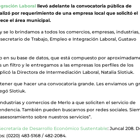
egración Laboral
llevó adelante la convocatoria pública de
alizó por requerimiento de una empresa local que solicitó el
rece el área municipal.
 y se lo brindamos a todos los comercios, empresas, industrias,
cretario de Trabajo, Empleo e Integración Laboral, Gustavo
iltro en su base de datos, que está compuesto por aproximada
un filtro y le entregamos a las empresas los perfiles de los
plicó la Directora de Intermediación Laboral, Natalia Slotiuk.
n tener que hacer una convocatoria grande. Les enviamos un g
egó Slotiuk.
 industrias y comercios de Merlo a que soliciten el servicio de
pendencia. También pueden buscarnos por redes sociales. Sie
s asesoramiento sobre nuestros servicios”.
Secretaría de Desarrollo Económico Sustentable
: Juncal 208. 
os: (0220) 483-5168 / 482-2084.