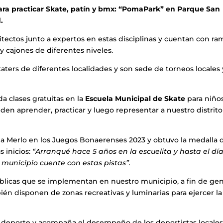
ra practicar Skate, patín y bmx: “PomaPark” en Parque San
.
tectos junto a expertos en estas disciplinas y cuentan con r
 y cajones de diferentes niveles.
katers de diferentes localidades y son sede de torneos locales 
a clases gratuitas en la
Escuela Municipal
de Skate
para niños
ueden aprender, practicar y luego representar a nuestro distrit
 a Merlo en los Juegos Bonaerenses 2023 y obtuvo la medalla 
s inicios:
“Arranqué hace 5 años en la escuelita y hasta el dí
municipio cuente con estas pistas”.
públicas que se implementan en nuestro municipio, a fin de ge
ién disponen de zonas recreativas y luminarias para ejercer la
 deporte y acompaña el desempeño de los deportistas locales.