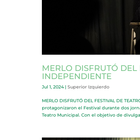
MERLO DISFRUTÓ DEL 
INDEPENDIENTE
Jul 1, 2024
|
Superior Izquierdo
MERLO DISFRUTÓ DEL FESTIVAL DE TEATRO 
protagonizaron el Festival durante dos jorna
Teatro Municipal. Con el objetivo de divulgar