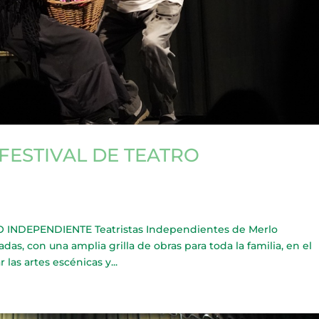
FESTIVAL DE TEATRO
INDEPENDIENTE Teatristas Independientes de Merlo
das, con una amplia grilla de obras para toda la familia, en el
 las artes escénicas y...