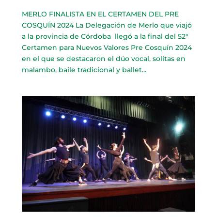
MERLO FINALISTA EN EL CERTAMEN DEL PRE
COSQUÍN 2024 La Delegación de Merlo que viajó
a la provincia de Córdoba llegó a la final del 52°
Certamen para Nuevos Valores Pre Cosquín 2024
en el que se destacaron el dúo vocal, solitas en
malambo, baile tradicional y ballet...