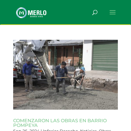
COMENZARON LAS OBRAS EN BARRIO
POMPEYA
Sep 26, 2024
|
Inferior Derecho
,
Noticias
,
Obras