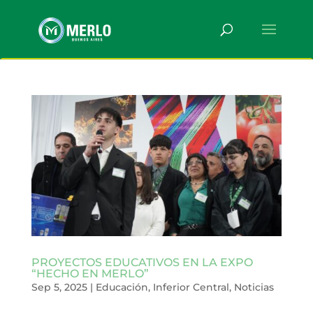
PROYECTOS EDUCATIVOS EN LA EXPO
“HECHO EN MERLO”
Sep 5, 2025
|
Educación
,
Inferior Central
,
Noticias