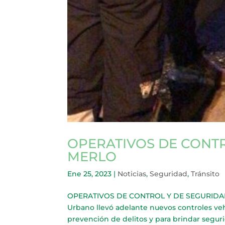
OPERATIVOS DE CONTR
MERLO
Ene 25, 2023
|
Noticias
,
Seguridad
,
Tránsito
OPERATIVOS DE CONTROL Y DE SEGURIDAD V
Urbano llevó adelante nuevos controles veh
prevención de delitos y para brindar segurida