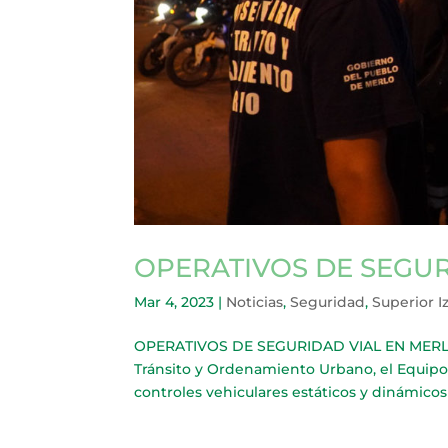
OPERATIVOS DE SEGUR
Mar 4, 2023
|
Noticias
,
Seguridad
,
Superior I
OPERATIVOS DE SEGURIDAD VIAL EN MERLO A 
Tránsito y Ordenamiento Urbano, el Equipo 
controles vehiculares estáticos y dinámicos