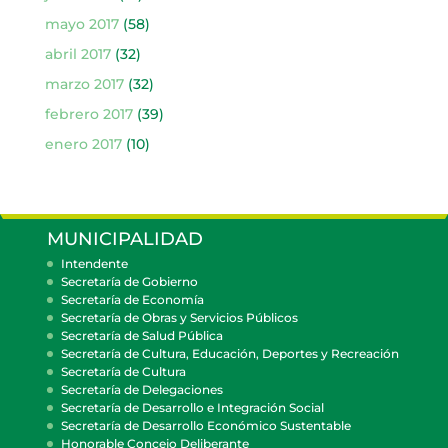
mayo 2017
(58)
abril 2017
(32)
marzo 2017
(32)
febrero 2017
(39)
enero 2017
(10)
MUNICIPALIDAD
Intendente
Secretaría de Gobierno
Secretaría de Economía
Secretaría de Obras y Servicios Públicos
Secretaría de Salud Pública
Secretaría de Cultura, Educación, Deportes y Recreación
Secretaría de Cultura
Secretaría de Delegaciones
Secretaría de Desarrollo e Integración Social
Secretaría de Desarrollo Económico Sustentable
Honorable Concejo Deliberante