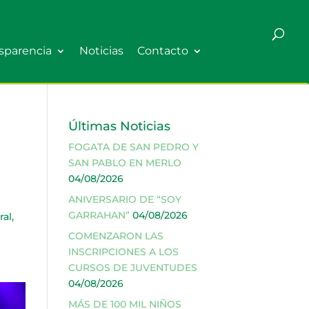
sparencia
Noticias
Contacto
Últimas Noticias
FOGATA DE SAN PEDRO Y
SAN PABLO EN MERLO
04/08/2026
ANIVERSARIO DE “SOY
GARRAHAN”
04/08/2026
al,
COMENZARON LAS
INSCRIPCIONES A LOS
CURSOS DE JUVENTUDES
04/08/2026
MÁS DE 100 MIL NIÑOS