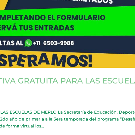
TIVA GRATUITA PARA LAS ESCUEL
AS ESCUELAS DE MERLO La Secretaría de Educación, Deport
 2do año de primaria a la 3era temporada del programa “Desaf
e forma virtual los...