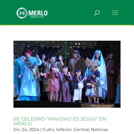
SE CELEBRÓ “NAVIDAD ES JESÚS” EN
MERLO
Dic 24, 2024
|
Culto
,
Inferior Central
,
Noticias