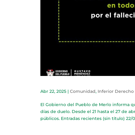
Abr 22, 2025
|
Comunidad
,
Inferior Derecho
El Gobierno del Pueblo de Merlo informa qu
días de duelo. Desde el 21 hasta el 27 de ab
públicos. Entradas recientes (sin título) 22/0