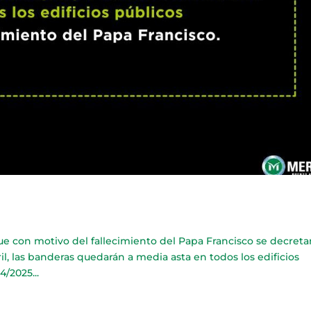
e con motivo del fallecimiento del Papa Francisco se decreta
ril, las banderas quedarán a media asta en todos los edificios
4/2025...