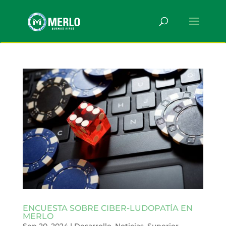
ENCUESTA SOBRE CIBER-LUDOPATÍA EN
MERLO
Sep 20, 2024
|
Desarrollo
,
Noticias
,
Superior