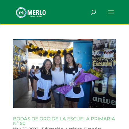
BODAS DE ORO DE LA ESCUELA PRIMARIA
Nº 50
Nov 25, 2022
|
Educación
,
Noticias
,
Superior