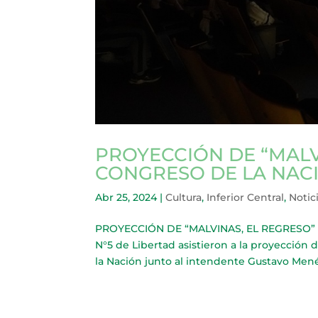
PROYECCIÓN DE “MALV
CONGRESO DE LA NAC
Abr 25, 2024
|
Cultura
,
Inferior Central
,
Notic
PROYECCIÓN DE “MALVINAS, EL REGRESO” E
N°5 de Libertad asistieron a la proyección
la Nación junto al intendente Gustavo Mené