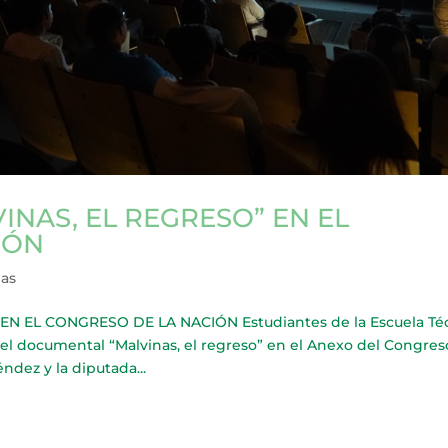
INAS, EL REGRESO” EN EL
IÓN
ias
N EL CONGRESO DE LA NACIÓN Estudiantes de la Escuela Té
 del documental “Malvinas, el regreso” en el Anexo del Congre
ndez y la diputada...