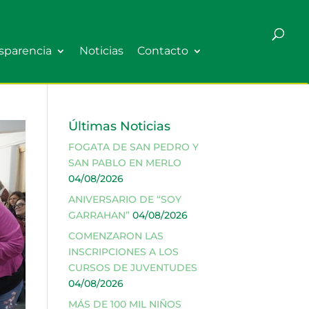
sparencia
Noticias
Contacto
Últimas Noticias
FOGATA DE SAN PEDRO Y
SAN PABLO EN MERLO
04/08/2026
ANIVERSARIO DE “SOY
GARRAHAN”
04/08/2026
COMENZARON LAS
INSCRIPCIONES A LOS
CURSOS DE JUVENTUDES
04/08/2026
MÁS DE 100 MIL NIÑOS