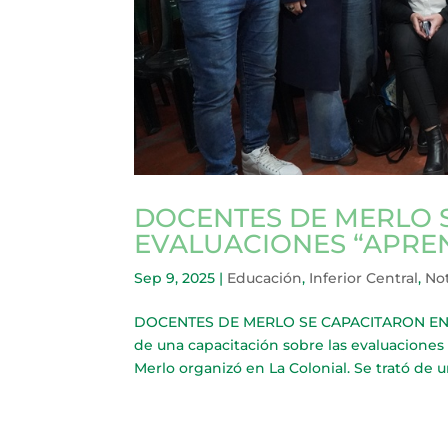
DOCENTES DE MERLO 
EVALUACIONES “APRE
Sep 9, 2025
|
Educación
,
Inferior Central
,
Not
DOCENTES DE MERLO SE CAPACITARON EN E
de una capacitación sobre las evaluacione
Merlo organizó en La Colonial. Se trató de u