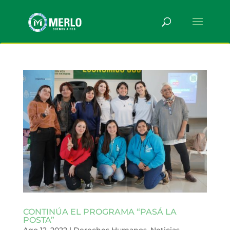
CONTINÚA EL PROGRAMA “PASÁ LA
POSTA”
Ago 12, 2022
|
Derechos Humanos
,
Noticias
,