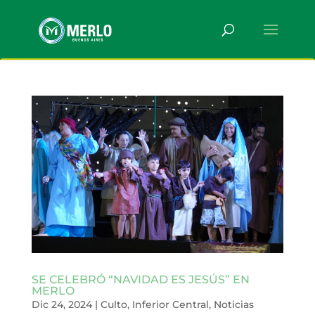
SE CELEBRÓ “NAVIDAD ES JESÚS” EN
MERLO
Dic 24, 2024
|
Culto
,
Inferior Central
,
Noticias