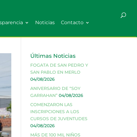
sparencia
Noticias
Contacto
Últimas Noticias
FOGATA DE SAN PEDRO Y
SAN PABLO EN MERLO
04/08/2026
ANIVERSARIO DE “SOY
GARRAHAN”
04/08/2026
COMENZARON LAS
INSCRIPCIONES A LOS
CURSOS DE JUVENTUDES
04/08/2026
MÁS DE 100 MIL NIÑOS