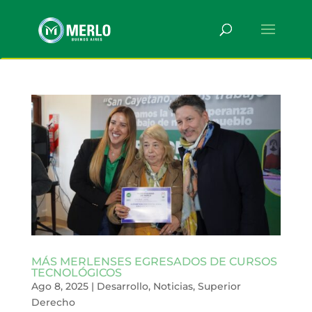
MÁS MERLENSES EGRESADOS DE CURSOS
TECNOLÓGICOS
Ago 8, 2025
|
Desarrollo
,
Noticias
,
Superior
Derecho