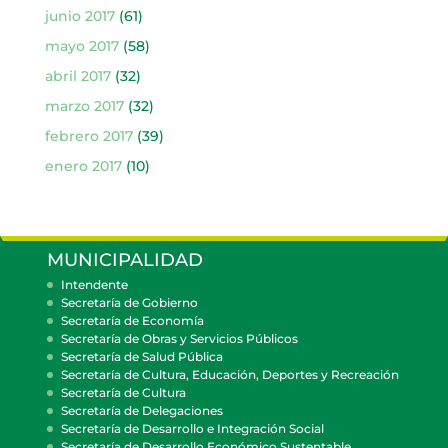
junio 2017
(61)
mayo 2017
(58)
abril 2017
(32)
marzo 2017
(32)
febrero 2017
(39)
enero 2017
(10)
MUNICIPALIDAD
Intendente
Secretaría de Gobierno
Secretaría de Economía
Secretaría de Obras y Servicios Públicos
Secretaría de Salud Pública
Secretaría de Cultura, Educación, Deportes y Recreación
Secretaría de Cultura
Secretaría de Delegaciones
Secretaría de Desarrollo e Integración Social
Secretaría de Desarrollo Económico Sustentable