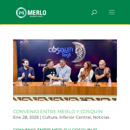
CONVENIO ENTRE MERLO Y COSQUÍN
Ene 28, 2025
|
Cultura
,
Inferior Central
,
Noticias