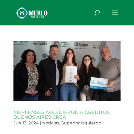
MERLENSES ACCEDIERON A CRÉDITOS
BUENOS AIRES CREA
Jun 13, 2024
|
Noticias
,
Superior Izquierdo