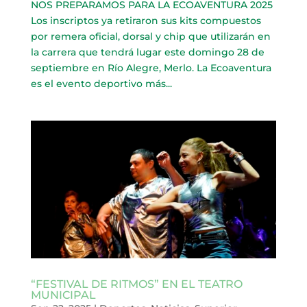
NOS PREPARAMOS PARA LA ECOAVENTURA 2025
Los inscriptos ya retiraron sus kits compuestos
por remera oficial, dorsal y chip que utilizarán en
la carrera que tendrá lugar este domingo 28 de
septiembre en Río Alegre, Merlo. La Ecoaventura
es el evento deportivo más...
“FESTIVAL DE RITMOS” EN EL TEATRO
MUNICIPAL