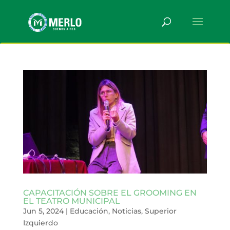
CAPACITACIÓN SOBRE EL GROOMING EN
EL TEATRO MUNICIPAL
Jun 5, 2024
|
Educación
,
Noticias
,
Superior
Izquierdo