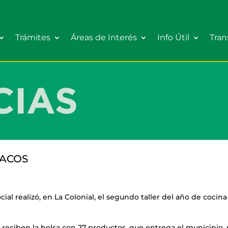
Trámites
Áreas de Interés
Info Útil
Tran
IACOS
cial realizó, en La Colonial, el segundo taller del año de cocina
e reciben la bolsa con 27 productos, que entrega el municipio, 